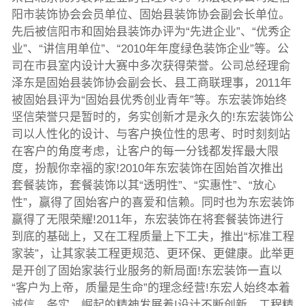
阳市装饰协会会员单位、固始县装饰协会副会长单位。
先后被信阳市和固始县装饰办评为“先进企业”、“优秀企
业”、“讲信用单位”、“2010年年度绿色装饰企业”等。公
司在市县室内设计大赛中多次获得荣誉。公司总经理俞
泽东是固始县装饰协会副会长、县工商联理事，2011年
被固始县评为“固始县优秀创业青年”等。东宏装饰始终
坚信荣誉只是暂时的，务实创新才是永久的!东宏装饰公
司以人性化的设计、与客户换位性的思考、时时刻刻站
在客户的角度考虑，让客户的每一分钱都发挥最大限
度，扮靓你幸福的家!2010年东宏装饰在固始首次推出
套餐装饰，套餐装饰以其“透明性”、“实惠性”、“放心
性”，赢得了固始客户的喜爱和信赖。同时也为东宏装饰
赢得了无限荣耀!2011年，东宏装饰在将套餐装饰进行
到底的基础上，又在工程质量上下工夫，推出“标准工程
家装”，让其家装工程更规范、更环保、更健康。此举更
是开创了固始家装行业服务的新局面!东宏装饰一直以
“客户为上帝，质量是生命”的理念经营!东宏人始终本着
诚信、务实、崛起的精神发展着!设计不断创新、工程精