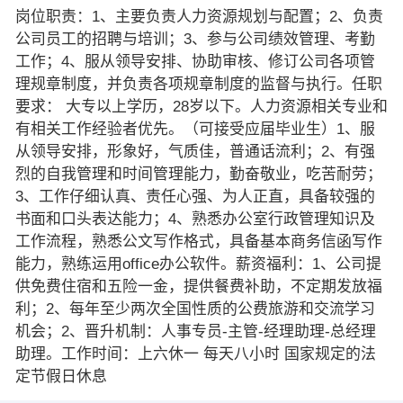
岗位职责：1、主要负责人力资源规划与配置；2、负责
公司员工的招聘与培训；3、参与公司绩效管理、考勤
工作；4、服从领导安排、协助审核、修订公司各项管
理规章制度，并负责各项规章制度的监督与执行。任职
要求： 大专以上学历，28岁以下。人力资源相关专业和
有相关工作经验者优先。（可接受应届毕业生）1、服
从领导安排，形象好，气质佳，普通话流利；2、有强
烈的自我管理和时间管理能力，勤奋敬业，吃苦耐劳；
3、工作仔细认真、责任心强、为人正直，具备较强的
书面和口头表达能力；4、熟悉办公室行政管理知识及
工作流程，熟悉公文写作格式，具备基本商务信函写作
能力，熟练运用office办公软件。薪资福利：1、公司提
供免费住宿和五险一金，提供餐费补助，不定期发放福
利；2、每年至少两次全国性质的公费旅游和交流学习
机会；2、晋升机制：人事专员-主管-经理助理-总经理
助理。工作时间：上六休一 每天八小时 国家规定的法
定节假日休息